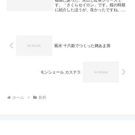
福袋にあった、水出し紅茶シリーズで
す。「さくらセイロン」です。桜の時期
に紹介したほうが、良かったですね。少
し渋みがあり、スッキリとした味わいの
紅茶です。●カレルチャペック紅茶店HP●
人気ブログランキングへ
菊水 十六穀でつくった麹あま酒
モンシェール カステラ
ホーム
飲料