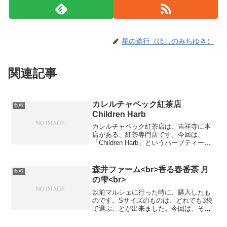
星の道行（ほしのみちゆき）
関連記事
カレルチャペック紅茶店
飲料
Children Harb
カレルチャペック紅茶店は、吉祥寺に本
店がある、紅茶専門店です。今回は、
「Children Harb」というハーブティーを
飲みました。ローズヒップやハイビスカ
スなどの酸味の強いものを入れているも
のでしたが、子供でも飲みやすいように
森井ファーム<br>香る春番茶 月
飲料
刺激の強くな...
の雫<br>
以前マルシェに行った時に、購入したも
のです。Sサイズのものは、どれでも3袋
で選ぶことが出来ました。今回は、その
うちの一つを紹介します。●香る春番茶
月の雫 Sサイズ(100g)【3袋税込