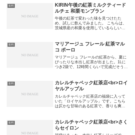
￥1,800】森井ファームさんのネーミング
KIRIN午後の紅茶ミルクティード
飲料
は、とても素...
ルチェ 和栗モンブラン
午後の紅茶で変わった味を見つけたた
め、試しに飲んでみました。 こちらは、
茨城県産の和栗を使用しているらしいで
す。 以前飲んだ午後の紅茶よりも味が薄
く感じました。 水で薄めたような味で
す。 期間限定は当たりはずれがはっきり
マリアージュ フレール 紅茶マル
飲料
分かれますね。
コ ポーロ
マリアージュ フレールの紅茶から、夏に
ぴったりな水出し紅茶が出ました。1Lに
つき2袋で、12時間くらいで完成だそうで
す。私は500MLのリユースボトルでいつ
も作っているため、1袋で6時間くらいで
作っています。寝る前に水と紅茶を入れ
カレルチャペック紅茶店<br>ロイ
飲料
ると、起き...
ヤルアップル
カレルチャペック紅茶店の福袋に入って
いた「ロイヤルアップル」です。こちら
は仄かな甘味のある紅茶で、香りも爽や
かで美味しかったです。とても手軽に心
を休めるには、最適かもしれません。人
気ブログランキングへ
カレルチャペック紅茶店<br>さく
飲料
らセイロン