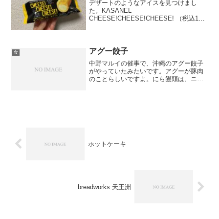
デザートのようなアイスを見つけまし
た。KASANEL
CHEESE!CHEESE!CHEESE! （税込105
円）こちらの商品は、チーズケーキに濃
厚なチーズアイスが包まれ、仕上げにチ
ーズソースがかけられているアイスで
す。デザートのようなアイ...
アグー餃子
食
中野マルイの催事で、沖縄のアグー餃子
がやっていたみたいです。アグーが豚肉
のことらしいですよ。にら饅頭は、ニラ
がたっぷり入っていて、何もつけずに食
べても味がしみていました。餃子は、香
ばしく肉汁がたっぷりでした。試食では
水餃子にしていて、そちら...
ホットケーキ
breadworks 天王洲