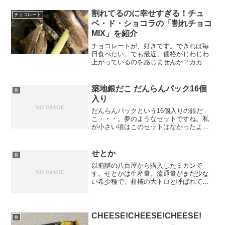
のは、「ランチセット生ハム＆サーモ
ン パンケーキ」(税込￥900）でした。
割れてるのに幸せすぎる！チュ
チョコレート
フードコ...
ベ・ド・ショコラの「割れチョコ
MIX」を紹介
チョコレートが、好きです。できれば毎
日食べたい。でも最近、価格がじわじわ
上がっているのを感じませんか？カカオ
の不作、需要の高まり、円安……ニュー
スを見ればいろんな背景があるけれど、
「じゃあ、チョコやめよう」なんて、で
築地銀だこ だんらんパック16個
食
きるはずもなく…というわ...
入り
だんらんパックという16個入りの銀だ
こ・・・。夢のようなセットですね。私
が小さい頃はこのセットはなかったよう
な気がしますが、小さい頃は気にしてな
かっただけですかね？どーん。そして、
からしマヨで頂きました。以前は普通の
せとか
食
マヨネーズで頂きましたが...
以前謎の八百屋から購入したミカンで
す。せとかは生産量、流通量がまだ少な
い希少種で、柑橘の大トロと呼ばれてい
る高級品種らしいです。皮がとても薄
く、ジューシーな味わいでした。大きさ
もあるので、満足感もあります。1㎏が大
体3〜4個らしく、家庭用で...
CHEESE!CHEESE!CHEESE!
食