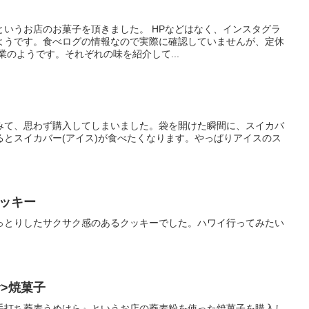
というお店のお菓子を頂きました。 HPなどはなく、インスタグラ
ようです。食べログの情報なので実際に確認していませんが、定休
業のようです。それぞれの味を紹介して...
みて、思わず購入してしまいました。袋を開けた瞬間に、スイカバ
るとスイカバー(アイス)が食べたくなります。やっぱりアイスのス
。
 クッキー
っとりしたサクサク感のあるクッキーでした。ハワイ行ってみたい
r>焼菓子
手打ち蕎麦うめはら』というお店の蕎麦粉を使った焼菓子を購入し