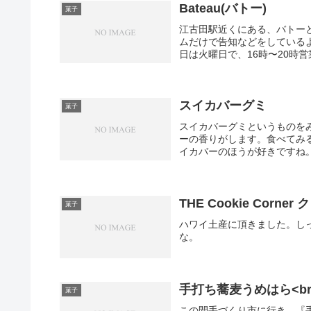
Bateau(バトー)
菓子
江古田駅近くにある、バトー
ムだけで告知などをしている
日は火曜日で、16時〜20時営
スイカバーグミ
菓子
スイカバーグミというものを
ーの香りがします。食べてみ
イカバーのほうが好きですね
THE Cookie Corner
菓子
ハワイ土産に頂きました。し
な。
手打ち蕎麦うめはら<b
菓子
この間手づくり市に行き、『