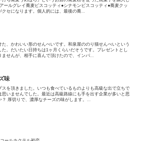
 アールグレイ蕎麦ビスコッティ●シナモンビスコッティ●蕎麦クッ
クセになります。個人的には、最後の蕎...
けた、かわいい形のせんべいです。和泉屋ののり猫せんべいという
した。だいたい日持ちは1ヶ月くらいだそうです。プレゼントとし
ませんが、相手に喜んで頂けたので、インパ...
ズ味
プスを頂きました。いつも食べているものよりも高級な出で立ちで
は思いませんでした。最近は高級路線にも手を出す企業が多いと思
？ 厚切りで、濃厚なチーズの味がします。...
ルコールカクテル初恋