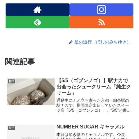
星の道行（ほしのみちゆき）
関連記事
【5/5（ゴブンノゴ）】駅ナカで
甘味
出会ったシュークリーム「純生ク
リーム」
通勤中にふと立ち寄った京都・四条駅の
駅ナカで、期間限定出店していたスイー
ツ店「5/5（ゴブンノゴ）」。“5/5”と書い
て「ゴブンノゴ」と読む、ちょっとユニ
ークな名前のこのお店で、「純生クリー
ム」というシュークリームを買ってみた
NUMBER SUGAR キャラメル
菓子
ら……想像以上...
本日は頂き物のキャラメルです。今度、