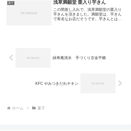
プルシロップの甘さのみでし...
浅草満願堂 栗入り芋きん
菓子
この間差し入れで、浅草満願堂の栗入り
芋きんを頂きました。満願堂は、芋きん
で有名なお店だそうです。芋きんとは、
「芋きんつば」のことだそうです。包装
紙がとても趣きがあって、素敵ですね。
さつまいもと栗の甘さが、とてもよい風
味です。和菓子は、今まで...
緑寿庵清水 手づくり京金平糖
KFC やみつきだれチキン
ホーム
菓子