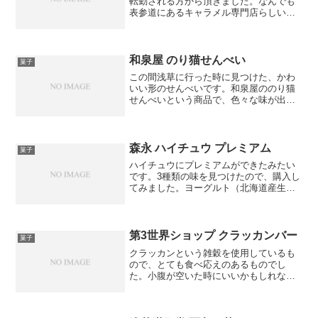
転勤される方から頂きました。なんでも
表参道にあるキャラメル専門店らしいで
す。12個入りの商品で、10種類の味が楽
しめました。ちなみに多く入っていたの
は、①のバニラと⑩のコーヒーでした。
私の個人的な印象は・...
和泉屋 のり猫せんべい
菓子
この間浅草に行った時に見つけた、かわ
いい形のせんべいです。和泉屋ののり猫
せんべいという商品で、色々な味が出て
いました。だいたい日持ちは1ヶ月くらい
だそうです。プレゼントとして差し上げ
たので、味はわかりませんが、相手に喜
んで頂けたので、インパ...
森永 ハイチュウ プレミアム
菓子
ハイチュウにプレミアムができたみたい
です。3種類の味を見つけたので、購入し
てみました。ヨーグルト（北海道産生ク
リーム仕込み）味です。赤ぶどう（カベ
ルネ）味です。カベルネ・ソーヴィニヨ
ンは、世界で最も名の知られているワイ
ン用のブドウの品種の1...
第3世界ショップ クラッカンバー
菓子
クラッカンという雑穀を使用しているも
ので、とても食べ応えのあるものでし
た。小腹が空いた時にいいかもしれない
です。マクロビオティッククッキーとの
ことで、ダイエットにも良さそうな商品
でした。しょうがシナモン風味で、メー