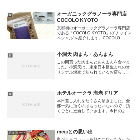
内は私以外には一人しか入っていません
でした。今回は、日替わり定食(￥864)を
頼みました。ランチ...
オーガニックグラノーラ専門店
食
COCOLO KYOTO
京都初のオーガニックグラノーラ専門店
である「COCOLO KYOTO」の“チャイス
ペシャル“を紹介します。COCOLO
KYOTO“Chai Special“グラノーラでチャ
イが使われているのは、初めてみまし
た。スパイシーな風味のため、好き...
小洞天 肉まん・あんまん
食
この間買った肉まんとあんまんを食べま
した。小洞天は、東京日本橋生まれのオ
リジナル焼売で知られているお店らしい
です。割ってみたら・・・肉まんは具材
が多く入っていて、しっかりとした味が
好みです。フカヒレのような見た目のも
のがありましたが・・・表...
ホテルオークラ 海老ドリア
食
本日差し入れをたくさん頂きました。全
部一気に頂くのはもったいないので、頂
くごとに更新していきます。今日のよう
な寒い日にピッタリなドリアです。プリ
プリな海老とクリーミーなソースがなん
とも言えません。ただやっぱりホテルの
ものはホテルで食べてみた...
meijiとの思い出
チョコレート
私がチョコレートを好きになったきっか