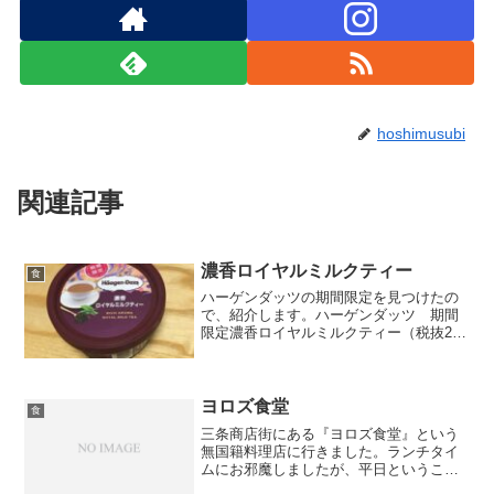
hoshimusubi
関連記事
濃香ロイヤルミルクティー
食
ハーゲンダッツの期間限定を見つけたの
で、紹介します。ハーゲンダッツ 期間
限定濃香ロイヤルミルクティー（税抜218
円）ネーミングが素敵だなと思って購入
しました。口の中に入れると、名前の通
り濃厚な味と香りのアイスでした。とて
も美味しかったのです...
ヨロズ食堂
食
三条商店街にある『ヨロズ食堂』という
無国籍料理店に行きました。ランチタイ
ムにお邪魔しましたが、平日ということ
と時間が少しずれていたこともあり、店