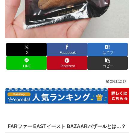
X
Facebook
はてブ
LINE
Pinterest
コピー
2021.12.17
FARファー EASTイースト BAZAARバザールとは…？