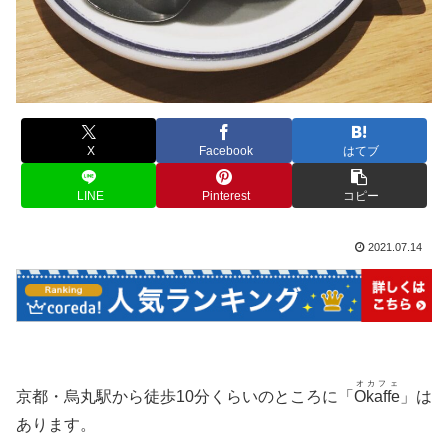
X
Facebook
はてブ
LINE
Pinterest
コピー
2021.07.14
オカフェ
京都・烏丸駅から徒歩10分くらいのところに「
Okaffe
」は
あります。