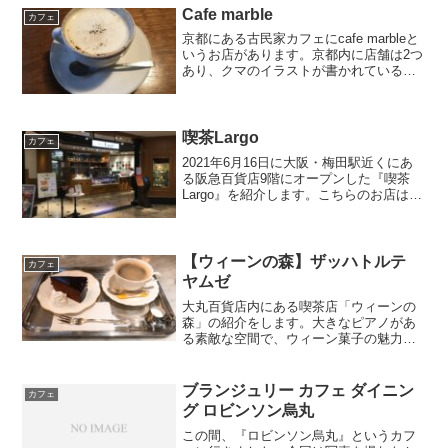
Cafe marble
カフェ
京都にある古民家カフェにcafe marbleと
いうお店があります。京都内に店舗は2つ
あり、クマのイラストが書かれている看
板が、目印です。タルトがとても美味し
いお店で、どれを食べようかいつも迷っ
てしまいます。今回は他のお店で食べて
しまったた...
喫茶Largo
カフェ
2021年6月16日に大阪・梅田駅近くにあ
る阪急百貨店9階にオープンした『喫茶
Largo』を紹介します。こちらのお店は、
夜パフェで有名になった大阪・中崎町に
ある『パフェテリアLargo』の姉妹店で
す。『パフェテリアLargo』はランチ営業
を...
【ウィーンの森】ザッハトルテ
カフェ
ヤムゼ
大丸百貨店内にある喫茶店「ウィーンの
森」の紹介をします。大きなピアノがあ
る素敵な空間で、ウィーン菓子の魅力を
表現した商品を取り扱っています。今回
は、以下の商品をいただきました。ザッ
ハトルテ ヤムゼ（税込1,111円）ザッハ
ブランジュリー カフェ ダイニン
カフェ
トルテ（単品税込5...
グ ロビンソン烏丸
この間、『ロビンソン烏丸』というカフ