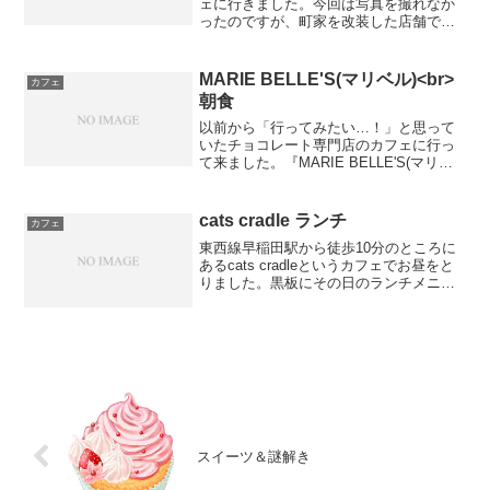
ェに行きました。今回は写真を撮れなか
ったのですが、町家を改装した店舗で、
奥には蔵もあるそうです。お邪魔した人
数が少なかったため、蔵には案内されま
せんでしたが、いつか行ってみたいです
MARIE BELLE'S(マリベル)<br>
カフェ
ね。ランチが11:30〜...
朝食
以前から「行ってみたい…！」と思って
いたチョコレート専門店のカフェに行っ
て来ました。『MARIE BELLE'S(マリベ
ル)』というお店で、ニューヨークに本店
のあるチョコレート専門店です。ランチ
目的で11:30頃着きましたが、10:00〜1...
cats cradle ランチ
カフェ
東西線早稲田駅から徒歩10分のところに
あるcats cradleというカフェでお昼をと
りました。黒板にその日のランチメニュ
ーなどが書いてあり、注文をとるときに
店員さんは見やすいところへ移動してく
れます。今回は豚肩ロースのバルサミコ
煮込みを頼...
スイーツ＆謎解き