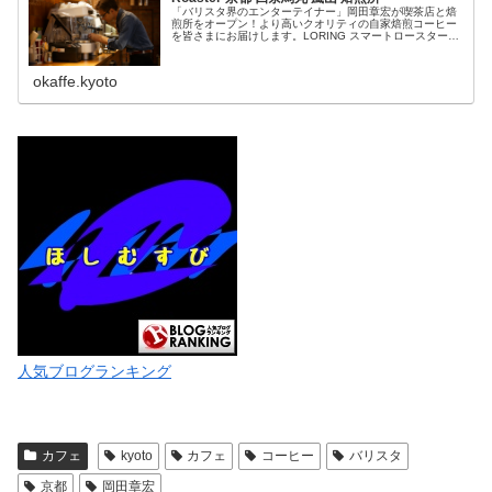
「バリスタ界のエンターテイナー」岡田章宏が喫茶店と焙
煎所をオープン！より高いクオリティの自家焙煎コーヒー
を皆さまにお届けします。LORING スマートロースター
7kg釜を日本で初導入、ドイツで4年半修行を積んだ山本順
平をヘッドロースターに迎...
okaffe.kyoto
人気ブログランキング
カフェ
kyoto
カフェ
コーヒー
バリスタ
京都
岡田章宏