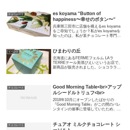
es koyama “Button of
チョコレート
happiness〜幸せのボタン〜“
兵庫県三田市に店舗を構えるes koyama
をご存知でしょうか？私がes koyamaを
知ったのは、私が某チョコレート専門店
に勤めていた時でした。その時には変わ
った食材を使っているお店が、特集を組
まれているなという認識でした。実際に
ひまわりの丘
イベント
食べてみ...
北海道にあるFERMEフェルム LAラ
TERREテール美瑛びえいというお店で、
新商品が販売されました。ショコララン
グ-ひまわりの丘- 3枚入（税込594円）北
海道に咲くひまわりをイメージして作ら
れたというお菓子です。見た目のインパ
クトで、...
Good Morning Table<br>アップ
チョコレート
ルシードルトリュフ<br>
2018年10月にオープンしたばかりの
『Good Morning Table』がこの間のバレ
ンタインの催事に登場していたため、購
入しました。新しいから購入したのでは
なく、売り子のお姉さんが、とても雰囲
気の良い方だったからです。試食もさせ
チュアオ ミルクチョコレート シ
チョコレート
ても...