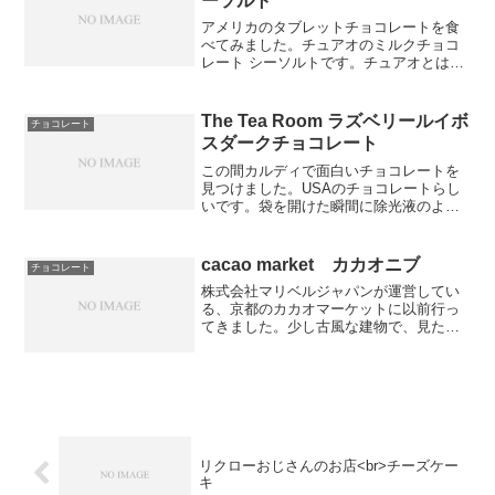
ーソルト
アメリカのタブレットチョコレートを食
べてみました。チュアオのミルクチョコ
レート シーソルトです。チュアオとは、
チュアオ村で採れたカカオ豆を使ったも
ののことだそうです。チュアオ村のカカ
オ豆は、辺境の地で育っているため、他
The Tea Room ラズベリールイボ
チョコレート
の品種との交配が少ない...
スダークチョコレート
この間カルディで面白いチョコレートを
見つけました。USAのチョコレートらし
いです。袋を開けた瞬間に除光液のよう
な香りに驚きました。口に含んだら、甘
酸っぱい風味のクセになる味でした。他
の人にも食べてもらったら、「除光液の
cacao market カカオニブ
チョコレート
においは、わからない」...
株式会社マリベルジャパンが運営してい
る、京都のカカオマーケットに以前行っ
てきました。少し古風な建物で、見た目
ではチョコレート専門店とはわからない
と思われます。海外の骨董が置いてある
と言われても、不思議には感じないで
す。雰囲気が出ている外観は...
リクローおじさんのお店<br>チーズケー
キ