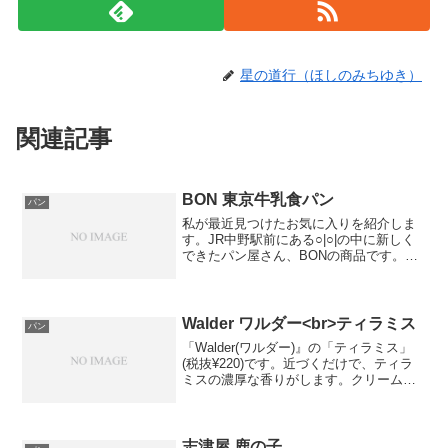
星の道行（ほしのみちゆき）
関連記事
BON 東京牛乳食パン
パン
私が最近見つけたお気に入りを紹介しま
す。JR中野駅前にある○|○|の中に新しく
できたパン屋さん、BONの商品です。中
野ブロードウェイ内にもお店はあります
が、製造の関係で取り扱い商品が異なる
そうです。今回紹介する食パンは○|○|店限
定のパンだ...
Walder ワルダー<br>ティラミス
パン
「Walder(ワルダー)』の「ティラミス」
(税抜¥220)です。近づくだけで、ティラ
ミスの濃厚な香りがします。クリームパ
ンのようなパン生地に、マスカルポーネ
クリームのような風味のクリームがたっ
ぷり入っています。パンの上にかけてあ
るのは、コ...
志津屋 鹿の子