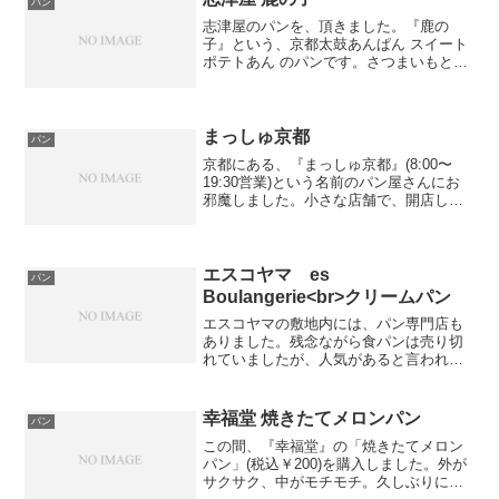
パン
志津屋のパンを、頂きました。『鹿の
子』という、京都太鼓あんぱん スイート
ポテトあん のパンです。さつまいもと餡
子と黒糖の相性が良かったです。志津屋
のパンは、タマゴサンドが好きですが、
他のパンも魅力的なので、色々と試して
みたいと思います。最初...
まっしゅ京都
パン
京都にある、『まっしゅ京都』(8:00〜
19:30営業)という名前のパン屋さんにお
邪魔しました。小さな店舗で、開店して
からすぐに品物が無くなってしまうとい
うお店です。今回は、２種類のパンを紹
介します。こちらは、「紫芋あんぱん花
のいろは、、、...
エスコヤマ es
パン
Boulangerie<br>クリームパン
エスコヤマの敷地内には、パン専門店も
ありました。残念ながら食パンは売り切
れていましたが、人気があると言われた
クリームパンは4個だけ残っていました。
「クリームパン」(税込￥248)弾力のある
パンとクリームでした。パン生地が、昔
幸福堂 焼きたてメロンパン
パン
よく食べていたヤ...
この間、『幸福堂』の「焼きたてメロン
パン」(税込￥200)を購入しました。外が
サクサク、中がモチモチ。久しぶりにメ