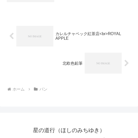
ロンパンを食べたので、とても幸せでし
た。やっぱりシンプルな味が一番です。
お店はこじんまりしていて、テイクアウ
トのみの取り扱いで...
カレルチャペック紅茶店<br>ROYAL
APPLE
北欧色鉛筆
ホーム
パン
星の道行（ほしのみちゆき）