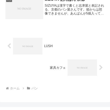
パン
とがないの...
SIZUYAは漢字で書くと志津屋と表記され
る、京都のパン屋さんです。箱からは想
像できませんが、あんぱんが5個入ってい
ます。今回は、志津屋のあんぱん専門店
で購入しました。それぞれ味により、パ
ッケージが異なります。それぞれ紹介し
ていきます。①抹...
LUSH
家具カフェ
ホーム
パン