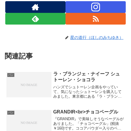
星の道行（ほしのみちゆき）
関連記事
ラ・ブランジェ・ナイーフ シュ
パン
トーレン・ショコラ
ハンズでシュトーレン企画をやってい
て、気になったシュトーレンを購入して
みました。東京都にある『ラ・ブランジ
ェ・ナイーフ』というお店の「シュトー
レン・ショコラ」（税抜￥2,300）です。
大きさは、縦約6.5cm×横約6.5cm×高さ
GRANDIR<br>チョコベーグル
パン
約6cmで...
『GRANDIR』で美味しそうなベーグルが
ありました。「チョコベーグル」(税抜
￥160)です。ココアパウダー入りのベー