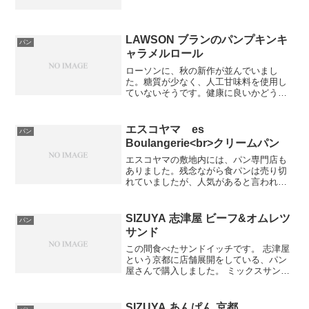
グル生地に、チョコレートチップが入っ
ています。モチモチ食感がクセになりま
す。他にも魅力的な商品があるので、参
考にご覧くださ...
LAWSON ブランのパンプキンキ
パン
ャラメルロール
ローソンに、秋の新作が並んでいまし
た。糖質が少なく、人工甘味料を使用し
ていないそうです。健康に良いかどうか
はよくわかりませんが、美味しかったで
す。コーヒーに、とても合っていまし
た。ただ、飽きそうな味をしているの
エスコヤマ es
パン
で、定番商品って飽きがこないよ...
Boulangerie<br>クリームパン
エスコヤマの敷地内には、パン専門店も
ありました。残念ながら食パンは売り切
れていましたが、人気があると言われた
クリームパンは4個だけ残っていました。
「クリームパン」(税込￥248)弾力のある
パンとクリームでした。パン生地が、昔
SIZUYA 志津屋 ビーフ&オムレツ
パン
よく食べていたヤ...
サンド
この間食べたサンドイッチです。 志津屋
という京都に店舗展開をしている、パン
屋さんで購入しました。 ミックスサンド
ビフカツ&オムレツ(¥520)です。購入した
日中の賞味期限です。オムレツを挟んで
いるサンドイッチが関東では見かけたこ
SIZUYA あんぱん 京都