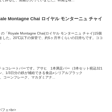
てみると、黒糖が入っていました。和風な味...
yale Montagne Chai ロイヤル モンターニュ チャイ
「Royale Montagne Chai(ロイヤル モンターニュ チャイ)15個
てみました。20℃以下の保管で、約5ヶ月半くらいの日持ちです。ココ
.
ョコレートバーです。アサヒ 1本満足バー（3本セット税込321
ミン、1/3日分の鉄が補給できる食品⭐︎シリアルブラック
ト、コーンフレーク、マカダミアナ...
フェ<br>