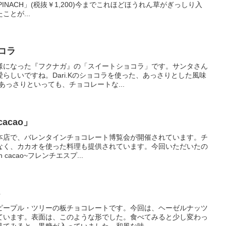
E SPINACH」(税抜￥1,200)今までこれほどほうれん草がぎっしり入
とが...
コラ
様になった『フクナガ』の「スイートショコラ」です。サンタさん
らしいですね。Dari.Kのショコラを使った、あっさりとした風味
あっさりといっても、チョコレートな...
acao」
うめだ本店で、バレンタインチョコレート博覧会が開催されています。チ
なく、カカオを使った料理も提供されています。今回いただいたの
cacao~フレンチエスプ...
s
ピープル・ツリーの板チョコレートです。今回は、ヘーゼルナッツ
ています。表面は、このような形でした。食べてみると少し変わっ