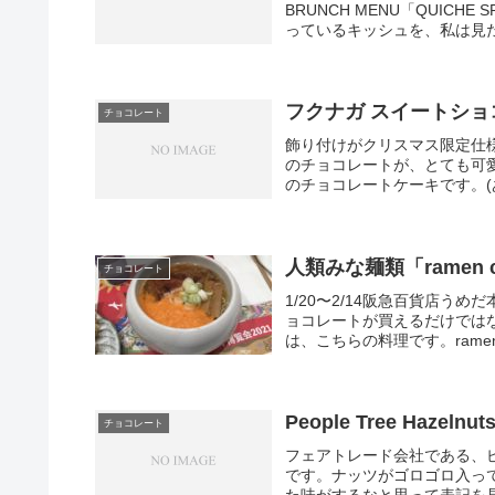
BRUNCH MENU「QUICH
っているキッシュを、私は見たこ
フクナガ スイートショ
チョコレート
飾り付けがクリスマス限定仕
のチョコレートが、とても可愛
のチョコレートケーキです。(
人類みな麺類「ramen c
チョコレート
1/20〜2/14阪急百貨店
ョコレートが買えるだけでは
は、こちらの料理です。ramen 
People Tree Hazelnut
チョコレート
フェアトレード会社である、
です。ナッツがゴロゴロ入っ