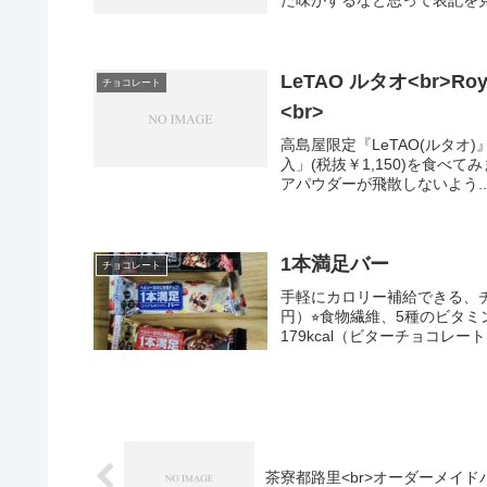
た味がするなと思って表記を見
LeTAO ルタオ<br>Ro
チョコレート
<br>
高島屋限定『LeTAO(ルタオ)』の
入」(税抜￥1,150)を食べ
アパウダーが飛散しないよう..
1本満足バー
チョコレート
手軽にカロリー補給できる、チ
円）⭐︎食物繊維、5種のビタ
179kcal（ビターチョコレー
茶寮都路里<br>オーダーメイドパ