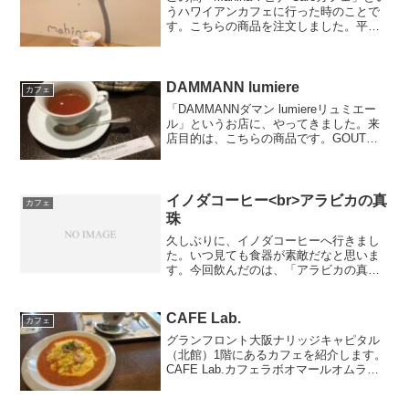
うハワイアンカフェに行った時のことで
す。こちらの商品を注文しました。平日
限定！！テリヤキチキンサンド（冷製コ
ーンスープ付） 税込850円サンドイッチ
（テリヤキチキン、玉子、レタス、パプ
リカ）冷...
DAMMANN lumiere
カフェ
「DAMMANNダマン lumiereリュミエー
ル」というお店に、やってきました。来
店目的は、こちらの商品です。GOUT
RUSSE DOUCHKAグールース 税込990
円こちらの「グールース」は、イギリス
のアールグレイティをフランス風にア...
イノダコーヒー<br>アラビカの真
カフェ
珠
久しぶりに、イノダコーヒーへ行きまし
た。いつ見ても食器が素敵だなと思いま
す。今回飲んだのは、「アラビカの真
珠」(税込￥580)です。メニューの一番上
に載っていたコーヒーだったので、イノ
ダコーヒーといえばこのコーヒーなので
CAFE Lab.
カフェ
しょうか。HPの紹介...
グランフロント大阪ナリッジキャピタル
（北館）1階にあるカフェを紹介します。
CAFE Lab.カフェラボオマールオムライ
ス（ドリンクセット）税抜1,010円○ラン
チセットドリンク：＋100円ドリンク・ス