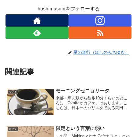
hoshimusubiをフォローする
星の道行（ほしのみちゆき）
関連記事
モーニングセニョリータ
カフェ
京都・烏丸駅から徒歩10分くらいのとこ
ろに「Okaffeオカフェ」はあります。こ
ちらは、日本一のバリスタである岡田章
宏さんが運営しているカフェです。モー
ニングが一番好きで、ゆっくりした1日を
過ごしたい時に利用します。モーニング
セニョリータ（...
限定という言葉に弱い
カフェ
この間「Mahinaマヒナ Cafeカフェ」とい