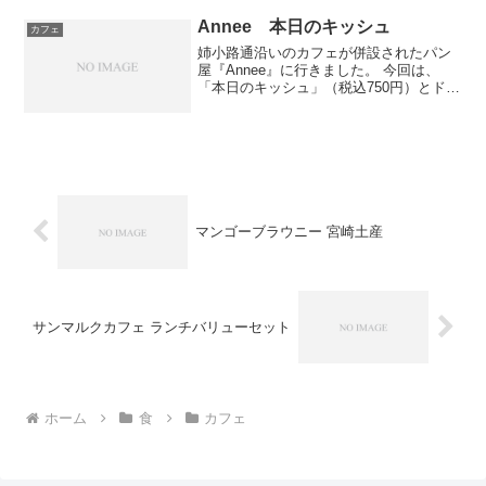
ープ：＋300円ドリンク・スープ・サラ
ダ...
Annee 本日のキッシュ
カフェ
姉小路通沿いのカフェが併設されたパン
屋『Annee』に行きました。 今回は、
「本日のキッシュ」（税込750円）とドリ
ンク（＋税込100円）を注文しました。本
日のキッシュは、「きのことサーモン」
でした。たまごの風味がしっかりと付い
ていて、きの...
マンゴーブラウニー 宮崎土産
サンマルクカフェ ランチバリューセット
ホーム
食
カフェ