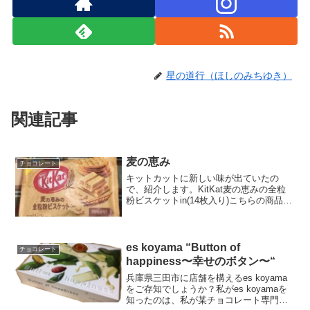
星の道行（ほしのみちゆき）
関連記事
麦の恵み
チョコレート
キットカットに新しい味が出ていたの
で、紹介します。KitKat麦の恵みの全粒
粉ビスケットin(14枚入り)こちらの商品
は、ウエハースのような風味の素朴な味
に感じました。話は変わりますが…キッ
トカットに公式アンバサダーがいたこと
に驚きました。...
es koyama “Button of
チョコレート
happiness〜幸せのボタン〜“
兵庫県三田市に店舗を構えるes koyama
をご存知でしょうか？私がes koyamaを
知ったのは、私が某チョコレート専門店