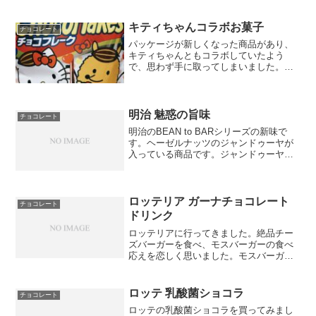
に勤めていた時でした。その時には変わ
った食材を使っているお店が、特集を組
まれているなという認識でした。実際に
キティちゃんコラボお菓子
チョコレート
食べてみ...
パッケージが新しくなった商品があり、
キティちゃんともコラボしていたよう
で、思わず手に取ってしまいました。チ
ョコフレーク、チョコフレーククリスプ
ボール（各税込84円）パッケージはとも
かく、チョコフレーク自体は以前からよ
く見かけました。しかし、...
明治 魅惑の旨味
チョコレート
明治のBEAN to BARシリーズの新味で
す。ヘーゼルナッツのジャンドゥーヤが
入っている商品です。ジャンドゥーヤ
は、ナッツを粉々に砕いてチョコレート
を混ぜ合わせたものです。そのため、ヘ
ーゼルナッツの良い香りがします。
BEAN to BAR...
ロッテリア ガーナチョコレート
チョコレート
ドリンク
ロッテリアに行ってきました。絶品チー
ズバーガーを食べ、モスバーガーの食べ
応えを恋しく思いました。モスバーガー
を食べた後だと、ロッテリアの絶品バー
ガーは絶品って書いてあるのに、普通の
チーズバーガーと思われるチーズの濃さ
ロッテ 乳酸菌ショコラ
チョコレート
なんですよね。たこ焼き風...
ロッテの乳酸菌ショコラを買ってみまし