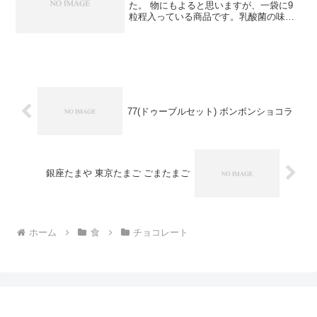
た。 物にもよると思いますが、一袋に9
粒程入っている商品です。乳酸菌の味は
よくわかりませんが、しっかりとした味
わいのある品です。ロッテ 乳酸菌ショコ
ラボール 26g×10個新品価格￥1,580から
(201...
77(ドゥーブルセット) ボンボンショコラ
銀座たまや 東京たまご ごまたまご
ホーム
食
チョコレート