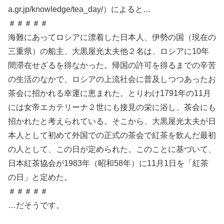
a.gr.jp/knowledge/tea_day/）によると…
＃＃＃＃＃
海難にあってロシアに漂着した日本人、伊勢の国（現在の
三重県）の船主、大黒屋光太夫他２名は、ロシアに10年
間滞在せざるを得なかった。帰国の許可を得るまでの辛苦
の生活のなかで、ロシアの上流社会に普及しつつあったお
茶会に招かれる幸運に恵まれた。とりわけ1791年の11月
には女帝エカテリーナ２世にも接見の栄に浴し、茶会にも
招かれたと考えられている。そこから、大黒屋光太夫が日
本人として初めて外国での正式の茶会で紅茶を飲んだ最初
の人として、この日が定められた。このことに基づいて、
日本紅茶協会が1983年（昭和58年）に11月1日を「紅茶
の日」と定めた。
＃＃＃＃＃
…だそうです。