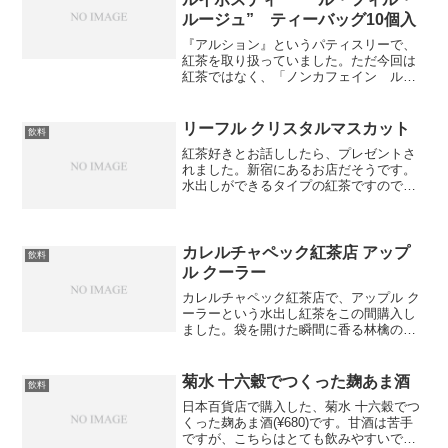
ルージュ” ティーバッグ10個入
『アルション』というパティスリーで、
紅茶を取り扱っていました。ただ今回は
紅茶ではなく、「ノンカフェイン ルイ
ボスティー ”ル・フィル・ルージュ” テ
ィーバッグ10個入」(税込￥620)を試して
みました。開けてから写真を撮っていな
リーフル クリスタルマスカット
飲料
いことに気づ...
紅茶好きとお話ししたら、プレゼントさ
れました。新宿にあるお店だそうです。
水出しができるタイプの紅茶ですので、
今の時期にとても助かります。爽やかな
香りと口当たりが特徴です。私好みの味
でした。好きなものを考えてプレゼント
されるのは、嬉しいですね...
カレルチャペック紅茶店 アップ
飲料
ル クーラー
カレルチャペック紅茶店で、アップル ク
ーラーという水出し紅茶をこの間購入し
ました。袋を開けた瞬間に香る林檎の甘
い香りが、とても幸せな気分に浸れま
す。気分に合わせて、普通に飲んでも、
サイダーで水出ししても、美味しいで
菊水 十六穀でつくった麹あま酒
飲料
す。お試しください。
日本百貨店で購入した、菊水 十六穀でつ
くった麹あま酒(¥680)です。甘酒は苦手
ですが、こちらはとても飲みやすいで