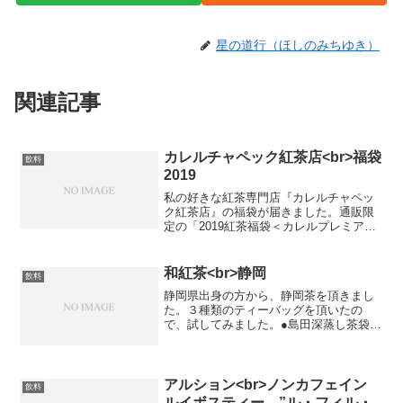
星の道行（ほしのみちゆき）
関連記事
カレルチャペック紅茶店<br>福袋
飲料
2019
私の好きな紅茶専門店『カレルチャペッ
ク紅茶店』の福袋が届きました。通販限
定の「2019紅茶福袋＜カレルプレミアム
セット＞」（税込¥ 32,400）です。●セッ
ト内容●・トートバック３種・絞りつき袋
２種・デザート皿・ティーカップ＆ソー
和紅茶<br>静岡
飲料
サー２種...
静岡県出身の方から、静岡茶を頂きまし
た。３種類のティーバッグを頂いたの
で、試してみました。●島田深蒸し茶袋を
開けたときに、とても良い香りがしまし
た。体の芯から温まるような飲み物でし
た。●67島田薔薇紅茶個人的には薔薇など
の味や香りは苦手です...
アルション<br>ノンカフェイン
飲料
ルイボスティー ”ル・フィル・