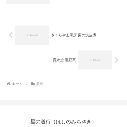
す。飲むというよりも食べるという印象
が強いです。勧めてくれた菊水のお姉さ
んは、豆乳を入れても美味しいと教えて
くれたので、今度や...
さくらやま果房 栗の渋皮煮
寛永堂 黒豆茶
ホーム
飲料
星の道行（ほしのみちゆき）