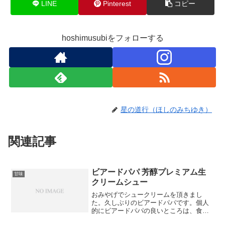
LINE
Pinterest
コピー
hoshimusubiをフォローする
星の道行（ほしのみちゆき）
関連記事
ビアードパパ 芳醇プレミアム生
甘味
クリームシュー
おみやげでシュークリームを頂きまし
た。久しぶりのビアードパパです。個人
的にビアードパパの良いところは、食べ
応えと甘すぎないクリームだと思ってい