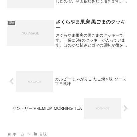
したので、今回載せさせて頂きます。黒
胡椒のサブレです。サクサクした食感
で、胡椒の香りが引き立っています。オ
レンジのシフォンケーキです。オレンジ
の爽やかな風味で、ふわっ...
さくらやま果房 黒ごまのクッキ
甘味
ー
さくらやま果房の黒ごまのクッキーで
す。一袋に5枚のクッキーが入っていま
す。ほのかな甘みとゴマの風味が後を引
きます。確か小さい頃に食べた味に似て
いるので、とても懐かしい気がします。
カルビー じゃがりこ たこ焼き味 ソース
マヨ風味
サントリー PREMIUM MORNING TEA
ホーム
甘味