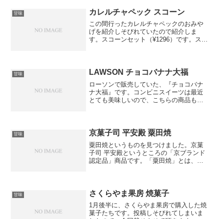
ます。今回頂いたものは、期間限定の芳
醇プレミアム生クリームシューという種
カレルチャペック スコーン
甘味
類でした。食べることに夢中...
この間行ったカレルチャペックのおみや
げを紹介しそびれていたので紹介しま
す。スコーンセット（¥1296）です。スコ
ーン4種、ラズベリーバター1包、紅茶3パ
ックが入ったセットです。今のスコーン
は、・プレーン・レモン・抹茶・トマト&
オリーブあとは...
LAWSON チョコバナナ大福
甘味
ローソンで販売していた、『チョコバナ
ナ大福』です。コンビニスイーツは最近
とても美味しいので、こちらの商品も私
の中で期待値が高すぎました。普通にチ
ョコバナナの大福で美味しかったです
が、この味だったらわざわざ大福にする
意味はあったのだろうかと疑...
京菓子司 平安殿 粟田焼
甘味
粟田焼というものを見つけました。京菓
子司 平安殿というところの「京ブランド
認定品」商品です。「粟田焼」とは、江
戸時代初期に京都・粟田の地で誕生した
陶器の呼び名で、現在、唯一蹴上の安田
浩人氏が粟田焼を作陶しているそうで
す。醤油の香ばしい風味と...
さくらやま果房 焼菓子
甘味
1月後半に、さくらやま果房で購入した焼
菓子たちです。投稿しそびれてしまいま