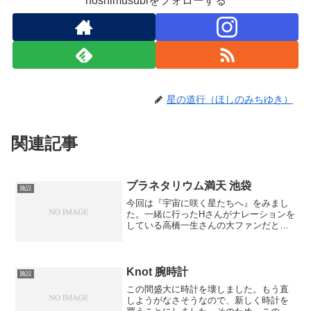
hoshimusubiをフォローする
星の道行（ほしのみちゆき）
関連記事
プラネタリウム満天 池袋
施設
今回は『宇宙に咲く星たちへ』をみまし
た。一緒に行ったHさんがナレーションを
している高橋一生さんの大ファンだと
か。初の芝シートでの鑑賞でした。クッ
ションがとてもカワイイし、柔らかい。
この作品は星の知識を語るというよりも
Superflyの歌がメ...
Knot 腕時計
施設
この間盛大に時計を壊しました。もう直
しようがなさそうなので、新しく時計を