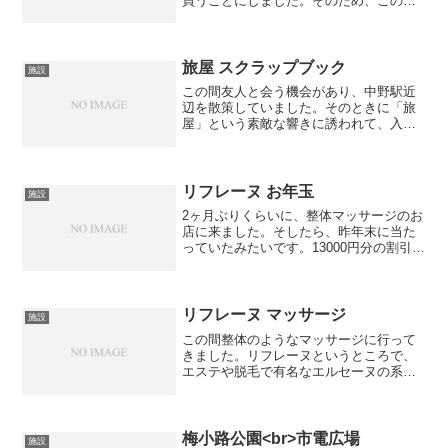
買うことにしました。そのため、この間
の日曜日にネットで話題だったKnotとい
う時計屋さんに行ってきました。ベルト
と文字盤を自分の好きなもので、カスタ
マイズできることが売...
旅屋 スクラップブック
施設
この間友人と会う機会があり、中野駅近
辺を散策していました。そのときに「旅
屋」という素敵な響きに誘われて、入っ
たお店があります。旅屋という名前だけ
あって、外国製の興味深いものの
数々・・・文房具などが置いてありまし
た。こじんまりとしたお店で、所...
リフレーヌ お年玉
施設
2ヶ月ぶりくらいに、整体マッサージのお
店に来ました。そしたら、昨年末に当た
っていたみたいです。13000円分の割引券
を頂きました。まとめて使ってもいいと
いうのは、お得ですよね。意外なところ
からのお年玉♡今度使わせてもらいま
す。今回は、人間は...
リフレーヌ マッサージ
施設
この間整体のようなマッサージに行って
きました。リフレーヌというところで、
エステや脱毛で有名なエルセーヌの系列
のお店らしいです。診てもらったら、
「猫背だけど、それを直そうと意識しす
ぎてねじれているあまり見ない特殊な体
型だね。」と言われました。...
梅小路公園<br>市電広場
施設