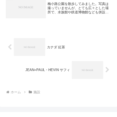
梅小路公園を散歩してみました。写真は
撮っていませんが、とても広々とした場
所で、水族館や鉄道博物館なども併設さ
れています。今回写真を撮ったのは、市
電です。昔使われていた車体をショップ
にしたり、休憩所にしていました。写真
は、休憩所です。誰もいな...
カナダ 紅茶
JEAN=PAUL・HEVIN サフィ
ホーム
施設