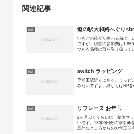
関連記事
道の駅大和路へぐり<b
施設
いちごの時期が終わる前に、い
ですが、現在の参加費は1,8
つある品種の苺を取り扱ってい
switch ラッピング
施設
早稲田駅近くにある、ラッピ
みたいですよ。詳しくはHP
リフレーヌ お年玉
施設
2ヶ月ぶりくらいに、整体マ
いです。13000円分の割引
意外なところからのお年玉♡今