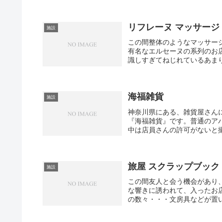
リフレーヌ マッサージ
施設
この間整体のようなマッサー
有名なエルセーヌの系列のお
識しすぎてねじれているあまり
海福雑貨
施設
神奈川県にある、雑貨屋さん
『海福雑貨』です。普通のア
中は店員さんの許可がないと撮
旅屋 スクラップブック
施設
この間友人と会う機会があり
な響きに誘われて、入ったお
の数々・・・文房具などが置い