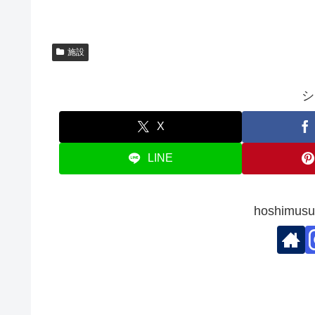
施設
シ
X
LINE
hoshim