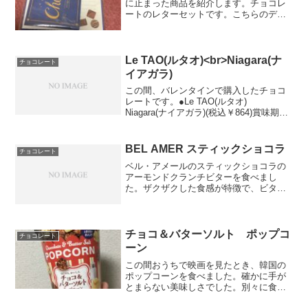
に止まった商品を紹介します。チョコレ
ートのレターセットです。こちらのデザ
インは、ミルクチョコレート（茶）・ス
トロベリーチョコレート（ピンク）・ミ
ントチョコレート（緑）の3種類ありまし
た。私は、一番...
Le TAO(ルタオ)<br>Niagara(ナ
チョコレート
イアガラ)
この間、バレンタインで購入したチョコ
レートです。●Le TAO(ルタオ)
Niagara(ナイアガラ)(税込￥864)賞味期限:
約1ヶ月半今年の新作で、マスカットを使
用したチョコレートです。箱を開けた瞬
間に香る、マスカットの爽やかな甘い香
BEL AMER スティックショコラ
チョコレート
り...
ベル・アメールのスティックショコラの
アーモンドクランチビターを食べまし
た。ザクザクした食感が特徴で、ビター
チョコレートですが、とても甘く感じま
した。ナッツの甘さですかね。手を汚さ
ず食べられるのはいいですね。
チョコ＆バターソルト ポップコ
チョコレート
ーン
この間おうちで映画を見たとき、韓国の
ポップコーンを食べました。確かに手が
とまらない美味しさでした。別々に食べ
るというよりは、2つの味を同時に食べた