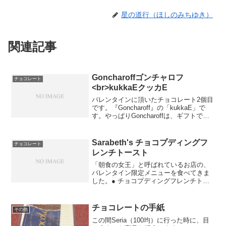
星の道行（ほしのみちゆき）
関連記事
Goncharoffゴンチャロフ
チョコレート
<br>kukkaEクッカE
バレンタインに頂いたチョコレート2個目
です。『Goncharoff』の「kukkaE」で
す。やっぱりGoncharoffは、ギフトで人
気が高いですね。【左上】キャラメル風
味のホワイトチョコレート【左下】(花柄
の包紙)ビターチョコレート【中央...
Sarabeth's チョコプディングフ
チョコレート
レンチトースト
「朝食の女王」と呼ばれているお店の、
バレンタイン限定メニューを食べてきま
した。● チョコプディングフレンチトー
スト(税抜￥1,600)チョコレートプディン
グの風味もとても美味しかったです。た
だ、個人的に1番美味しいと思ったのは、
チョコレートの手紙
その他
薄く焼かれた...
この間Seria（100均）に行った時に、目