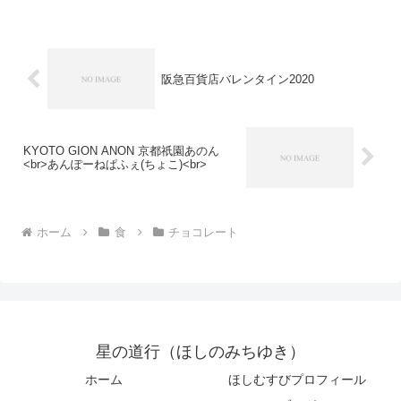
方が美味しいです。大きさもちょうどい
いです。映画館に売ってるポップコーン
は、一番小さいサイズで...
阪急百貨店バレンタイン2020
KYOTO GION ANON 京都祇園あのん
<br>あんぽーねぱふぇ(ちょこ)<br>
ホーム
食
チョコレート
星の道行（ほしのみちゆき）
ホーム
ほしむすびプロフィール