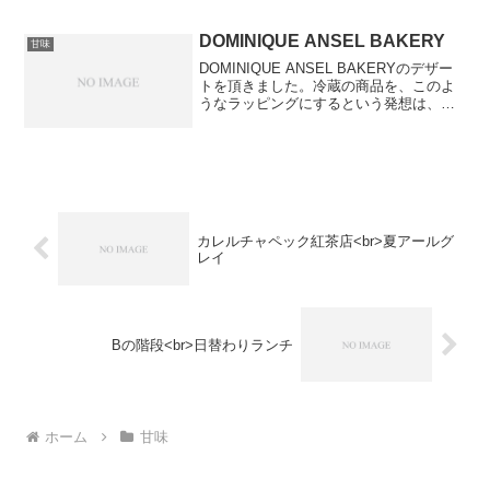
ち:約3週間。保存方法:冷蔵(その日中に食
べる場合は、常温のまま)※冷蔵保存した
場合は...
DOMINIQUE ANSEL BAKERY
甘味
DOMINIQUE ANSEL BAKERYのデザー
トを頂きました。冷蔵の商品を、このよ
うなラッピングにするという発想は、面
白いと思います。お弁当みたいで、かわ
いいですよね。梅干し→ラズベリーのジ
ャムのような風味のもの白米→ココナッ
ツ風味の...
カレルチャペック紅茶店<br>夏アールグ
レイ
Bの階段<br>日替わりランチ
ホーム
甘味