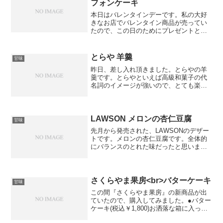
フォンケーキ
本日はバレンタインデーです。私の大好
きなお店でバレンタイン商品が売ってい
たので、この日のためにプレゼントとし
て準備していました。少しラム酒が入っ
ていたみたいですが、全然気づきません
でした。ふわふわ。さすがシフォンケー
とらや 羊羹
甘味
キ。全然甘くないので、甘...
昨日、差し入れ頂きました。とらやの羊
羹です。とらやといえば高級和菓子の代
名詞のイメージが強いので、とても楽し
みです。夜の梅と書いてあったので、梅
の入った羊羹なのかな〜と思って食べて
みたら・・・入っていませんでした。程
よい甘さでお茶請けにぴっ...
LAWSON メロンの杏仁豆腐
甘味
先月から発売された、LAWSONのデザー
トです。メロンの杏仁豆腐です。全体的
にバランスのとれた味だったと思います
が、メロンの甘さが印象的で他はあまり
覚えていません。値段は399円(税込)と少
し割高ですが、メロンが美味しいので値
段くらいの価値...
さくらやま果房<br>バターケーキ
甘味
この間『さくらやま果房』の新商品が出
ていたので、購入してみました。●バター
ケーキ(税込￥1,800)お洒落な箱に入って
いるので、手土産に良さそうです。日持