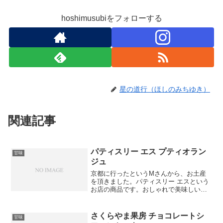
hoshimusubiをフォローする
星の道行（ほしのみちゆき）
関連記事
パティスリー エス プティオラン
甘味
ジュ
京都に行ったというMさんから、お土産
を頂きました。パティスリー エスという
お店の商品です。おしゃれで美味しいお
店ということで、人気のお店だそうで
す。食感も味も好みでした。やさしい風
味だけど、ナッツがアクセントになって
さくらやま果房 チョコレートシ
甘味
いるようです。京都は美味...