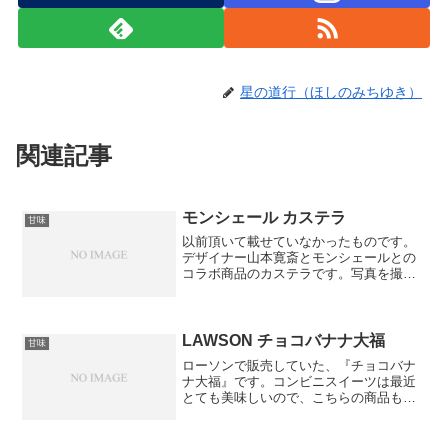
星の道行（ほしのみちゆき）
関連記事
モンシェール カステラ
甘味
以前頂いて載せていなかったものです。
デザイナー山本寛斎とモンシェールとの
コラボ商品のカステラです。写真を撮り
忘れましたが、桐の箱に入っていたた
め、高級感が漂っています。味は、さす
がモンシェールという味です。やはり、
使用している生クリームが違...
LAWSON チョコバナナ大福
甘味
ローソンで販売していた、『チョコバナ
ナ大福』です。コンビニスイーツは最近
とても美味しいので、こちらの商品も私
の中で期待値が高すぎました。普通にチ
ョコバナナの大福で美味しかったです
が、この味だったらわざわざ大福にする