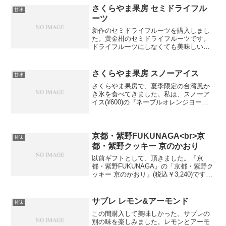
意味はあったのだろうかと疑...
さくらやま果房 セミドライフル
甘味
ーツ
新作のセミドライフルーツを購入しまし
た。黄金柑のセミドライフルーツです。
ドライフルーツにしなくても美味しい、
高貴な香りと口の中に広がる甘さが特徴
の柑橘類です。別名ゴールデンオレンジ
だそうです。薄くスライスをして、砂糖
さくらやま果房 スノーアイス
甘味
がけがしてありました。口...
さくらやま果房で、夏季限定の台湾風か
き氷を食べてきました。私は、スノーア
イス(¥600)の『ネーブルオレンジヨーグ
ルト』を選びました。氷がヨーグルトの
濃い味で、とても美味しかったです。テ
ラス席で食べさせてもらえました。
京都・紫野FUKUNAGA<br>京
甘味
都・紫野クッキー 京のかおり
以前ギフトとして、頂きました。『京
都・紫野FUKUNAGA』の「京都・紫野ク
ッキー 京のかおり」(税込￥3,240)です。
とても素敵なパッケージですよね。セッ
ト内容は…・白味噌クッキー(5枚)白味噌
風味のクッキー。あっさりとしたしょっ
サブレ レモン&アーモンド
甘味
ぱさが...
この間購入して美味しかった、サブレの
別の味を楽しみました。レモンとアーモ