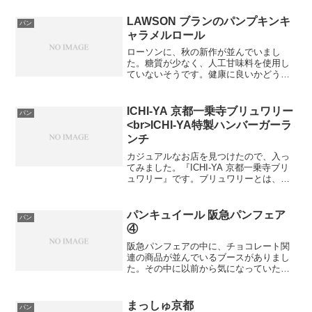
らでも食べていられそうなメロンパンで
した。こちら...
LAWSON ブランのパンプキンキ
パン
ャラメルロール
ローソンに、秋の新作が並んでいまし
た。糖質が少なく、人工甘味料を使用し
ていないそうです。健康に良いかどうか
はよくわかりませんが、美味しかったで
す。コーヒーに、とても合っていまし
た。ただ、飽きそうな味をしているの
ICHI-YA 京都一乗寺ブリュワリー
パン
で、定番商品って飽きがこないよ...
<br>ICHI-YA特製ハンバーガーラ
ンチ
カジュアルなお店を見つけたので、入っ
てみました。『ICHI-YA 京都一乗寺ブリ
ュワリー』です。ブリュワリーとは、ビ
ール醸造所のことを指すようです。その
ため、色々な種類のビールの取り扱いが
ありました。私はお酒はあまり飲まない
パンキュイール 阪急パンフェア
パン
のでわかりません...
④
阪急パンフェアの中に、チョコレート関
連の商品が並んでいるブースがありまし
た。その中に以前から気になっていた
『パンキュイール』というお店のパンも
ありました。(私は2年くらい前に知った
のですが…)大阪で時々開かれる人気のパ
まっしゅ京都
パン