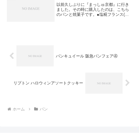
ン教室がありました。す...
以前久しぶりに『まっしゅ京都』に行き
ました。その時に購入したのは、こちら
のパンと焼菓子です。●塩糀フランス(税
抜￥150)塩味がきいて、もっちりとした
食感のパンです。個人的にフランスは固
いパンのイメージがあるのですが、こち
らはとても柔らかい...
パンキュイール 阪急パンフェア④
リプトン ハロウィンアソートクッキー
ホーム
パン