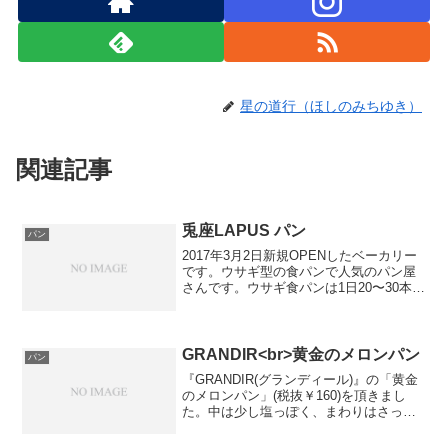
星の道行（ほしのみちゆき）
関連記事
兎座LAPUS パン
パン
2017年3月2日新規OPENしたベーカリー
です。ウサギ型の食パンで人気のパン屋
さんです。ウサギ食パンは1日20〜30本し
か作られないため、開店前から並んでい
る場合が多いそうです。今日は残念なが
らウサギ食パンは完売していました。話
題のウサギ...
GRANDIR<br>黄金のメロンパン
パン
『GRANDIR(グランディール)』の「黄金
のメロンパン」(税抜￥160)を頂きまし
た。中は少し塩っぽく、まわりはさっく
りとした食感です。塩っぽさは、有塩バ
ターを使っているかららしいです。いく