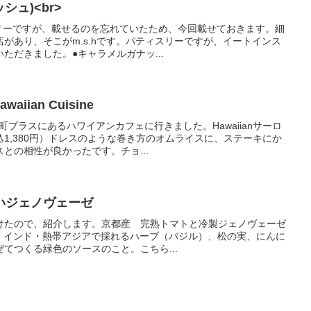
シュ)<br>
スリーですが、載せるのを忘れていたため、今回載せておきます。細
があり、そこがm.s.hです。パティスリーですが、イートインス
ただきました。●キャラメルガナッ...
awaiian Cuisine
町プラスにあるハワイアンカフェに行きました。Hawaiianサーロ
1,380円）ドレスのような巻き方のオムライスに、ステーキにか
との相性が良かったです。チョ...
いジェノヴェーゼ
けたので、紹介します。京都産 完熟トマトと冷製ジェノヴェーゼ
ーゼ：インド・熱帯アジアで採れるハーブ（バジル）、松の実、にんに
てつくる緑色のソースのこと。こちら...