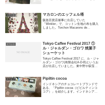
今日のTEA TIMEは？京都にある洋菓子
店「パティスリー エス」と兵庫にある紅
茶店「Uf-fu」が出店していました。...
マカロンのエッフェル塔
イベント
阪急百貨店催事に出店していた
「Winkler」で、コットン生地の布を購入
しました。Torchon Macarons de
Paris（税抜2,400円）テーブルのセンタ
ーにしてもいいし、タペストリーとして
飾ってもいいし、物に掛けて目隠しに
し...
Tokyo Caffee Festival 2017 ①
イベント
ル・ジャルダン・ゴロワ 焼菓子
シューケット
Tokyo Caffee Festival 2017 に、ル・ジャ
ルダン・ゴロワ(有限会社A-D-B)というお
店が出店していました。東中野や荻窪に
あるお店らしいです。今まで聞いたこと
のないお店だったのですが、店先に私が
最近食べてみたいなと思...
Pipiltin cocoa
イベント
インドネシアのチョコレートブランドで
ある、「Pipiltin cocoa（ピピルティンコ
コア）」を紹介します。インドネシア
は、世界でも上位に入る程のカカオ豆の
生産地です。今回は、アソートチョコレ
ートと風呂敷の紹介をします。ミニチョ