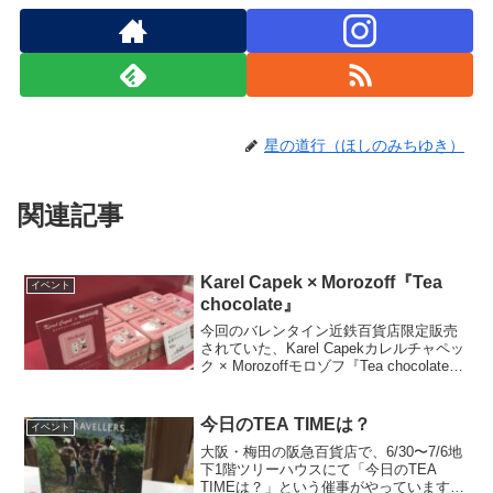
星の道行（ほしのみちゆき）
関連記事
Karel Capek × Morozoff『Tea
イベント
chocolate』
今回のバレンタイン近鉄百貨店限定販売
されていた、Karel Capekカレルチャペッ
ク × Morozoffモロゾフ『Tea chocolate』
を紹介します。Tea chocolate（紅茶チョ
コレート） 税抜600円内容量：16個
Kar...
今日のTEA TIMEは？
イベント
大阪・梅田の阪急百貨店で、6/30〜7/6地
下1階ツリーハウスにて「今日のTEA
TIMEは？」という催事がやっています。