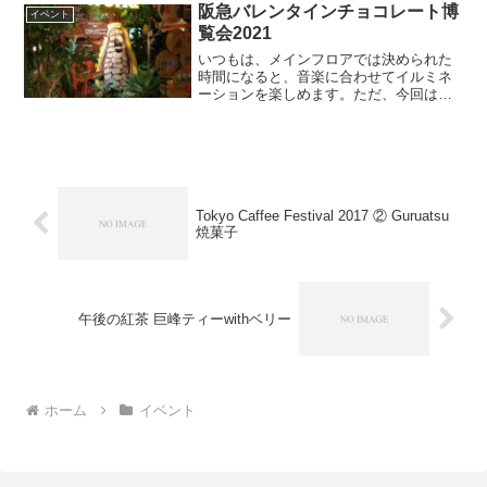
コレートア...
阪急バレンタインチョコレート博
イベント
覧会2021
いつもは、メインフロアでは決められた
時間になると、音楽に合わせてイルミネ
ーションを楽しめます。ただ、今回はコ
ロナの影響のせいか実施されませんでし
た。コロナ対策をした上での博覧会のた
め、ブースを各階に分ける、セミナーを
オンラインのみにするなど...
Tokyo Caffee Festival 2017 ② Guruatsu
焼菓子
午後の紅茶 巨峰ティーwithベリー
ホーム
イベント