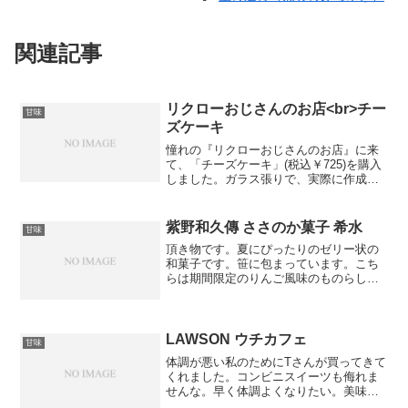
関連記事
リクローおじさんのお店<br>チー
甘味
ズケーキ
憧れの『リクローおじさんのお店』に来
て、「チーズケーキ」(税込￥725)を購入
しました。ガラス張りで、実際に作成工
程が見られる店舗でした。紙の箱のた
め、焼きたてのチーズケーキを入れた箱
は歪んでいます。せっかくなので、焼き
紫野和久傳 ささのか菓子 希水
甘味
たてを並んで待ちまし...
頂き物です。夏にぴったりのゼリー状の
和菓子です。笹に包まっています。こち
らは期間限定のりんご風味のものらしい
です。なかなかにスプーンがなくて食べ
づらかったですが、喉ごしの良い優しい
甘さで美味しく頂きました。
LAWSON ウチカフェ
甘味
体調が悪い私のためにTさんが買ってきて
くれました。コンビニスイーツも侮れま
せんな。早く体調よくなりたい。美味し
いものいっぱい食べたい。薬の副作用か