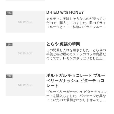
はわかりませんが、あまり胃腸の調子が
良くないので、もう何もしたくないで
す。
DRIED with HONEY
甘味
カルディに美味しそうなものが売ってい
たので、購入してみました。梨のドライ
フルーツと・・・林檎のドライフルーツ
です。どちらも蜂蜜が使われていて、ま
ろやかな甘さです。思っていたよりも美
味しかったので、すぐに食べ終えてしま
いました。もっと大切に食...
とらや 虎福の華爽
甘味
この間差し入れを頂きました。とらやの
羊羹と福砂屋のカステラのコラボ商品だ
そうです。レモンのさっぱりとした上品
な甘さのものでした。色合いなどのセン
スも好みです。和と蘭の良いところが合
わさった商品ですね。
ポルトガル チョコレート ブルー
甘味
ベリーガナッシュ ビターチョコ
レート
ブルーベリーガナッシュ ビターチョコレ
ートを購入しました。パッケージが異な
っていたので最初はわかりませんでした
が、どうやら前にも食べたことのあるチ
ョコレートでした。とても分厚いチョコ
レートで、模様のせいかもしれません