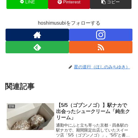
LINE
Pinterest
コピー
hoshimusubiをフォローする
星の道行（ほしのみちゆき）
関連記事
【5/5（ゴブンノゴ）】駅ナカで
甘味
出会ったシュークリーム「純生ク
リーム」
通勤中にふと立ち寄った京都・四条駅の
駅ナカで、期間限定出店していたスイー
ツ店「5/5（ゴブンノゴ）」。“5/5”と書い