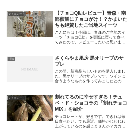
て「ゴブンノゴ」と読む、ちょっとユニ
ークな名前のこのお店で、「純生クリー
ム」というシュークリームを買ってみた
【チョコQ助レビュー】青森・南
チョコレート
ら……想像以上...
部煎餅にチョコがけ！？かまいた
ちも絶賛したご当地スイーツ
こんにちは！今回は、青森のご当地スイ
ーツ「チョコQ助」を実際に買って食べ
てみたので、レビューしたいと思います
✨かまいたちのYouTubeで紹介されてい
たのを見て、めちゃくちゃ美味しそうだ
ったので購入。実際に食べてみたら…こ
さくらやま果房 黒オリーブのサ
甘味
れがもう、想像以上...
ブレ
この間、新商品らしいものを購入しまし
た。黒オリーブのサブレです。ワインに
合うようなものを作ってみましたとのこ
とでした。今回はワインなどのお酒とは
合わせずに頂きました。丁度良い塩気の
サクサクの食感のサブレでした。カナデ
割れてるのに幸せすぎる！チュ
チョコレート
ィアンアイスワインという...
ベ・ド・ショコラの「割れチョコ
MIX」を紹介
チョコレートが、好きです。できれば毎
日食べたい。でも最近、価格がじわじわ
上がっているのを感じませんか？カカオ
の不作、需要の高まり、円安……ニュー