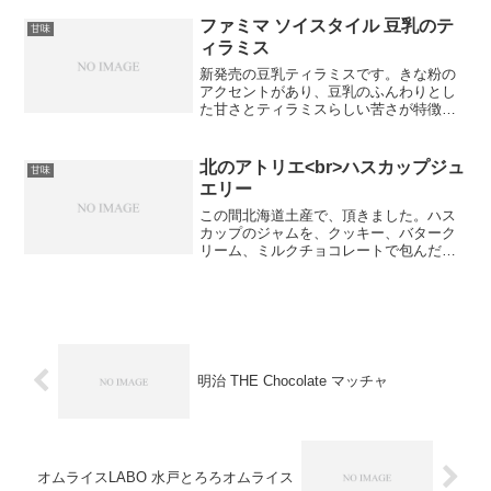
スを見ればいろんな背景があるけれど、
「じゃあ、チョコやめよう」なんて、で
ファミマ ソイスタイル 豆乳のテ
甘味
きるはずもなく…というわ...
ィラミス
新発売の豆乳ティラミスです。きな粉の
アクセントがあり、豆乳のふんわりとし
た甘さとティラミスらしい苦さが特徴で
す。最近のコンビニスイーツは美味しい
ので、新発売と聞くと思わず購入したく
なってしまいますよね。
北のアトリエ<br>ハスカップジュ
甘味
エリー
この間北海道土産で、頂きました。ハス
カップのジャムを、クッキー、バターク
リーム、ミルクチョコレートで包んだケ
ーキです。ハスカップは、北海道にある
酸味のある甘さが特徴の果実です。不老
長寿の実と呼ばれているみたいです。栄
養がたくさん入っているか...
明治 THE Chocolate マッチャ
オムライスLABO 水戸とろろオムライス