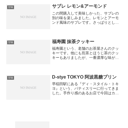
のかわいい形のショコラです。サン...
サブレ レモン&アーモンド
甘味
この間購入して美味しかった、サブレの
別の味を楽しみました。レモンとアーモ
ンド風味のサブレです。さっぱりとした
風味で、香ばしい香りが好みです。
福寿園 抹茶クッキー
甘味
福寿園という、老舗のお茶屋さんのクッ
キーです。他にも煎茶とほうじ茶のクッ
キーもありましたが、一番濃厚な味がす
るとのことだったので、抹茶にしまし
た。一袋に14粒入っていて、463円(税込)
です。日持ちは、15日程度です。抹茶の
濃厚な味とホロホ...
D-stye TOKYO 阿波黒糖プリン
甘味
早稲田駅にある『ディ・スタイル・トキ
ヨ』という、パティスリーに行ってきま
した。手作り感のあるお店で今回はカフ
ェには入りませんでしたが、次回機会が
あったら入ってみたいです。雑誌に載っ
たことがあるみたいです。阿波黒糖プリ
ンといって、徳島産和三盆...