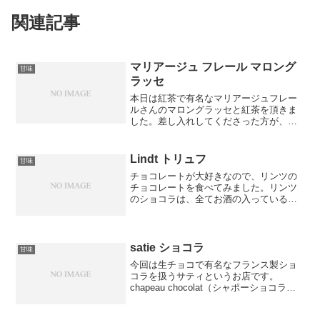
関連記事
マリアージュ フレール マロング
甘味
ラッセ
本日は紅茶で有名なマリアージュフレー
ルさんのマロングラッセと紅茶を頂きま
した。差し入れしてくださった方が、マ
ロングラッセやチョコレートに合うと勧
めてくださった紅茶と一緒に頂きまし
た。シャンデルナゴールという紅茶でグ
Lindt トリュフ
甘味
ローブ、カルダモン、ジンジ...
チョコレートが大好きなので、リンツの
チョコレートを食べてみました。リンツ
のショコラは、全てお酒の入っているの
が特徴です。種類はミルク、ダーク、テ
ィラミス、アマレット、マール・ド・シ
ャンパーニュ、オレンジリキュール、ホ
ワイト、コニャックの8種...
satie ショコラ
甘味
今回は生チョコで有名なフランス製ショ
コラを扱うサティというお店です。
chapeau chocolat（シャポーショコラ）
が有名らしいですが、corse chocolat（コ
ルセショコラ）を頂きました。ハート型