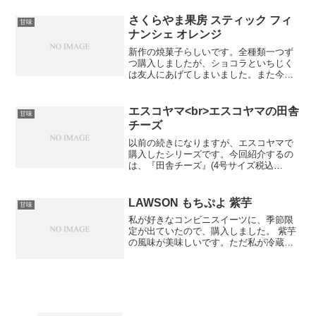
っぷりで作られているからですかね。は
らドーナツの発祥の地が...
さくらやま果房 スティック フィ
甘味
ナンシェ オレンジ
新作の焼菓子らしいです。全種類一つず
つ購入しましたが、ショコラといちじく
は友人にあげてしまいました。また今度
挑戦したいです。食べやすい形をしてい
るのと、オレンジの爽やかな甘さでしっ
とりした食感です。店員さんがいちじく
エスコヤマ<br>エスコヤマの田舎
甘味
をオススメしていたので、...
チーズ
以前の続きになりますが、エスコヤマで
購入したシリーズです。今回紹介するの
は、『田舎チーズ』(4号サイズ税込
￥2,160)です。esKoyama”田舎チーズ”見
た目は固そうですが、固すぎず柔らかす
ぎないちょうど良い食感です。しっとり
LAWSON もちぷよ 紫芋
甘味
していて、...
私が好きなコンビニスイーツに、季節限
定が出ていたので、購入しました。 紫芋
の風味が美味しいです。ただ私が冷蔵庫
で冷やし過ぎてしまったので、生地が通
常のものよりも固めな気がしました。コ
ンビニスイーツはやっぱり購入してから
すぐ食べたほうが良さそ...