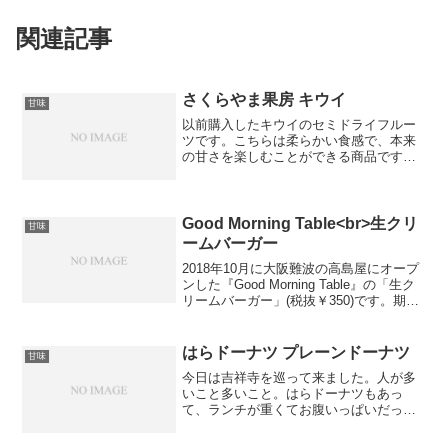
関連記事
さくらやま果房 キウイ
甘味
以前購入したキウイのセミドライフルー
ツです。こちらは柔らかい食感で、本来
の甘さを楽しむことができる商品です。
この間こちらにホワイトチョコレートが
かかっているキウイのホワイトショコラ
というものが出ていました。こちらもと
ても美味しかったのですが...
Good Morning Table<br>生クリ
甘味
ームバーガー
2018年10月に大阪難波の高島屋にオープ
ンした『Good Morning Table』の「生ク
リームバーガー」(税抜￥350)です。期間
限定催事で販売していて、中に入ってい
る生クリームの試食を頂き、あまりにも
美味しかったため、お土産に購入...
はらドーナツ プレーンドーナツ
甘味
今日は吉祥寺を巡って来ました。人が多
いこと多いこと。はらドーナツもあっ
て、ランチが重くてお腹いっぱいだった
けど、食べてみました。素朴な味がしま
した。１つ120円です。おからと豆乳がた