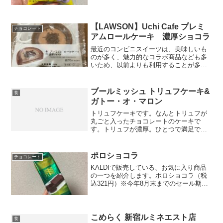
225円）レアチーズのような食感と風味
と、上の茶色部分の苦味がとても良いバ
ランスに仕上がっています。コンビニス
イーツも隅にお...
【LAWSON】Uchi Cafe プレミ
チョコレート
アムロールケーキ 濃厚ショコラ
最近のコンビニスイーツは、美味しいも
のが多く、魅力的なコラボ商品なども多
いため、以前よりも利用することが多く
なりました。今回購入したのは、
LAWSONのUchi Cafeシリーズで人気のプ
レミアムロールケーキの期間限定「濃厚
ブールミッシュ トリュフケーキ&
食
ショコラ」です。...
ガトー・オ・マロン
トリュフケーキです。なんとトリュフが
丸ごと入ったチョコレートのケーキで
す。トリュフが濃厚。ひとつで満足で
す。ガトー・オ・マロンです。マロン・
グラッセを丸ごと入れたケーキです。マ
ロン・グラッセは栗をシロップ漬けして
ポロショコラ
チョコレート
砂糖がけをしたとても甘い品で...
KALDIで販売している、お気に入り商品
の一つを紹介します。ポロショコラ（税
込321円）※今年8月末までのセール期間
中に購入した時の価格です。通常は、税
込361円だったと思います。青森県のお菓
子メーカーであるラグノオが手がけてい
る、北海道産...
こめらく 新宿ルミネエスト店
食