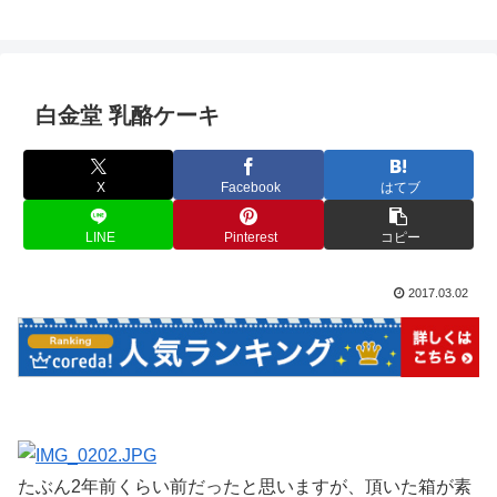
白金堂 乳酪ケーキ
X
Facebook
はてブ
LINE
Pinterest
コピー
2017.03.02
たぶん2年前くらい前だったと思いますが、頂いた箱が素