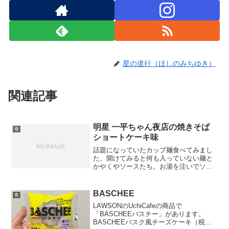
星の道行（ほしのみちゆき）
関連記事
明星 一平ちゃん夜店の焼きそば
食
ショートケーキ味
話題になっていたカップ麺食べてみまし
た。開けてみると何も入っていない麺と
かやくやソースたち。お湯を注いでソー
スをかけ、混ぜます。ソースは透明で甘
い香りのするものでした。次にマヨネー
ズ、かやくをかけて混ぜます。どんな味
BASCHEE
食
かなとワクワクしながら実...
LAWSONのUchiCafeの商品で
「BASCHEEバスチー」があります。
BASCHEEバスク風チーズケーキ（税込