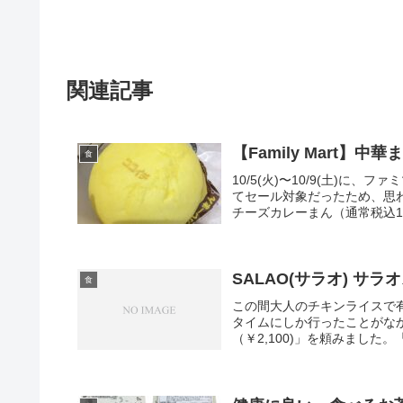
関連記事
【Family Mart
食
10/5(火)〜10/9(土)に
てセール対象だったため、思
チーズカレーまん（通常税込13
SALAO(サラオ) サ
食
この間大人のチキンライスで有
タイムにしか行ったことがな
（￥2,100)」を頼みました