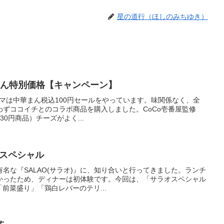
星の道行（ほしのみちゆき）
】中華まん特別価格【キャンペーン】
、ファミマは中華まん税込100円セールをやっています。味関係なく、全
わずココイチとのコラボ商品を購入しました。CoCo壱番屋監修
0円商品）チーズがよく...
ラオスペシャル
名な『SALAO(サラオ)』に、知り合いと行ってきました。ランチ
かったため、ディナーは初体験です。今回は、「サラオスペシャル
。「前菜盛り」「鶏白レバーのテリ...