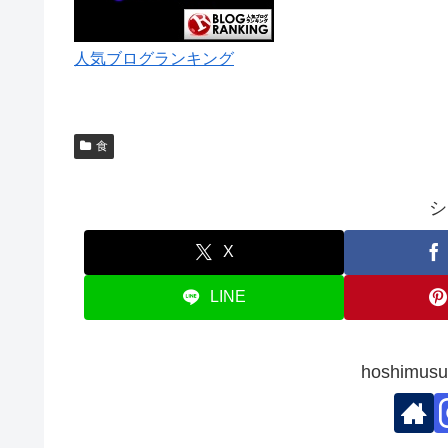
人気ブログランキング
食
シ
X
LINE
hoshim