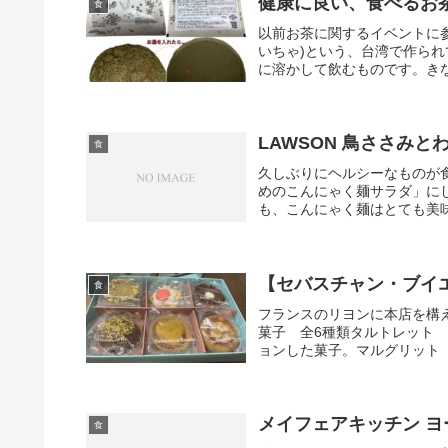
健康に良い、食べるお
食
以前お茶に関するイベントに
いちゃ)という、台湾で作られ
に溶かして飲むものです。きな
LAWSON 鳥ささみ
食
久しぶりにヘルシーなものが食
めのこんにゃく麺サラダ」に
も、こんにゃく麺はとても美味
【セバスチャン・ブイ
食
フランスのリヨンに本店を構
菓子 全6種類タルトレット
ョンした菓子。マルグリット 
メイフェアキッチン 
食