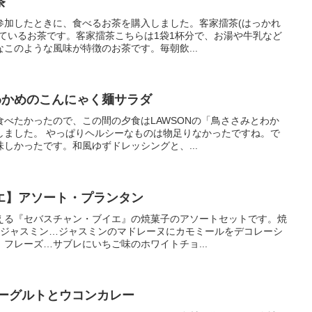
茶
参加したときに、食べるお茶を購入しました。客家擂茶(はっかれ
ているお茶です。客家擂茶こちらは1袋1杯分で、お湯や牛乳など
このような風味が特徴のお茶です。毎朝飲...
とわかめのこんにゃく麺サラダ
べたかったので、この間の夕食はLAWSONの「鳥ささみとわか
しました。 やっぱりヘルシーなものは物足りなかったですね。で
しかったです。和風ゆずドレッシングと、...
エ】アソート・プランタン
える『セバスチャン・ブイエ』の焼菓子のアソートセットです。焼
 ジャスミン…ジャスミンのマドレーヌにカモミールをデコレーシ
フレーズ…サブレにいちご味のホワイトチョ...
ヨーグルトとウコンカレー